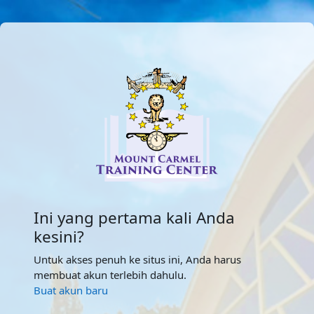
Lewati ke konten utama
Masuk ke Mt Ca
Ini yang pertama kali Anda
kesini?
Untuk akses penuh ke situs ini, Anda harus
membuat akun terlebih dahulu.
Buat akun baru